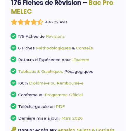
176 Fiches de Révision –
Bac Pro
MELEC
4,4 • 22 Avis
176 Fiches de
Révisions
6 Fiches
Méthodologiques
&
Conseils
Retours d'Expérience pour
l'Examen
Tableaux & Graphiques
Pédagogiques
100%
Diplômé•e ou Remboursé•e
Conforme au
Programme Officiel
Téléchargeable en
PDF
Dernière mise à jour :
Mars 2026
Bonus : Accès aux
Annales, Sujets & Corrigés