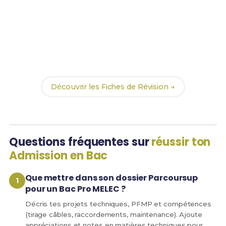
Prêt(e) à réussir ton examen ?
Révise efficacement avec nos
176 Fiches de
Révision
pour le Bac Pro MELEC et maximise tes
chances de réussite !
Découvrir les Fiches de Révision →
Questions fréquentes sur
réussir ton
Admission en Bac
Que mettre dans son dossier Parcoursup
pour un Bac Pro MELEC ?
Décris tes projets techniques, PFMP et compétences
(tirage câbles, raccordements, maintenance). Ajoute
appréciations et notes en matières techniques pour