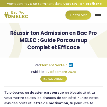
Promotion
-42%
se terminant dans
06:48:40
.
En profiter »
Bac Pro
Découvrir
MELEC
Réussir ton Admission en Bac Pro
MELEC : Guide Parcoursup
Complet et Efficace
Par
Clément Sentein
Publié le
27 décembre 2025
PARCOURSUP
Tu prépares un
dossier parcoursup
en électricité et tu
veux mettre toutes les chances de ton côté ? Entre notes,
avis des profs et
lettre de motivation
, tu peux vite te