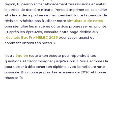
région, tu peux planifier efficacement tes révisions et éviter
le stress de dernière minute. Pense à imprimer ce calendrier
et à le garder à portée de main pendant toute ta période de
révision. N'hésite pas à utiliser notre
simulateur de notes
pour identifier les matières où tu dois progresser en priorité.
Et après les épreuves, consulte notre page dédiée aux
résultats Bac Pro MELEC 2026
pour savoir quand et
comment obtenir tes notes 📊
Notre
équipe
reste à ton écoute pour répondre à tes
questions et t'accompagner jusqu'au jour J. Nous sommes là
pour t'aider à décrocher ton diplôme avec la meilleure note
possible. Bon courage pour tes examens de 2026 et bonne
réussite 🚀
Prêt(e) à réviser efficacement ?
Maintenant que tu connais les dates, organise tes
révisions avec nos
176 Fiches de Révision
. Le