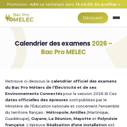
Promotion
-42%
se terminant dans
13:43:08
.
En profiter »
Bac Pro
Découvrir
MELEC
Calendrier des examens
2026 -
Bac Pro MELEC
Retrouve ci-dessous le
calendrier officiel des examens
du Bac Pro Métiers de l’Électricité et de ses
Environnements Connectés
pour la session 2026 📅 Ces
dates officielles des épreuves
sont publiées par le
Ministère de l'Éducation nationale et concernent l'ensemble
du territoire français :
Métropole
,
Antilles
(Martinique,
Guadeloupe),
Guyane
,
La Réunion
,
Mayotte
et
Polynésie
française
. L'épreuve
Réalisation d'une installation
est