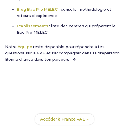
Blog Bac Pro MELEC
: conseils, méthodologie et
retours d'expérience
Établissements
: liste des centres qui préparent le
Bac Pro MELEC
Notre
équipe
reste disponible pour répondre à tes
questions sur la VAE et t'accompagner dans ta préparation.
Bonne chance dans ton parcours ! 🍀
Commence ta VAE dès
maintenant
Inscris-toi sur le portail officiel France VAE et choisis
le Bac Pro MELEC comme certification visée.
Accéder à France VAE →