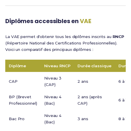
Diplômes accessibles en
VAE
La VAE permet d'obtenir tous les diplômes inscrits au
RNCP
(Répertoire National des Certifications Professionnelles).
Voici un comparatif des principaux diplômes :
Diplôme
Niveau RNCP
Durée classique
Durée
Niveau 3
CAP
2 ans
6 à 12
(CAP)
BP (Brevet
Niveau 4
2 ans (après
6 à 12
Professionnel)
(Bac)
CAP)
Niveau 4
Bac Pro
3 ans
8 à 12
(Bac)