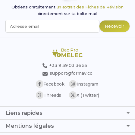
Obtiens gratuitement
un extrait des Fiches de Révision
directement sur ta boîte mail.
Recevoir
Adresse email
Bac Pro
MELEC
+33 9 39 03 36 55
support@formav.co
Facebook
Instagram
Threads
X (Twitter)
Liens rapides
Page d'accueil
Mentions légales
Simulateur de notes