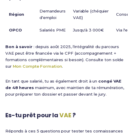
Demandeurs
Variable (chéquier
Région
Conseil 
d'emploi
VAE)
OPCO
Salariés PME
Jusqu'à 3 000€
Via l'em
Bon à savoir
: depuis août 2025, l'intégralité du parcours
VAE peut être financée via le CPF (accompagnement +
formations complémentaires si besoin). Consulte ton solde
sur
Mon Compte Formation
.
En tant que salarié, tu as également droit à un
congé VAE
de 48 heures
maximum, avec maintien de ta rémunération,
pour préparer ton dossier et passer devant le jury.
Es-tu prêt pour la
VAE
?
Réponds à ces 5 questions pour tester tes connaissances