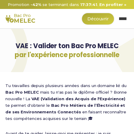
Promotion
-42%
se terminant dans
17:37:40
.
En profiter »
Bac Pro
Découvrir
MELEC
VAE : Valider ton Bac Pro MELEC
par l'expérience professionnelle
Tu travailles depuis plusieurs années dans un domaine lié du
Bac Pro MELEC
mais tu n'as pas le diplôme officiel ? Bonne
nouvelle ! La
VAE (Validation des Acquis de l'Expérience)
te permet d'obtenir le
Bac Pro Métiers de l’Électricité et
de ses Environnements Connectés
en faisant reconnaître
tes compétences acquises sur le terrain 🎓
Avant de te guider, laisse-moi me présenter : je suis