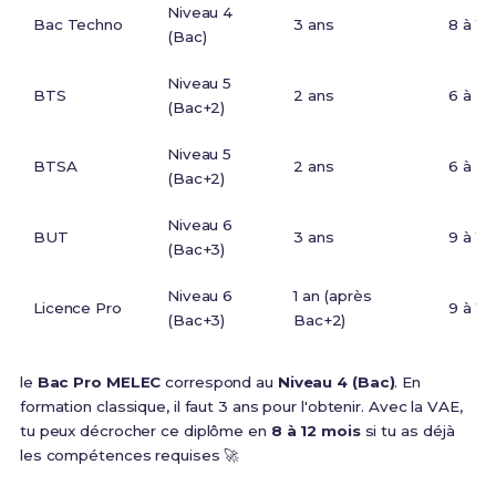
Niveau 4
Bac Techno
3 ans
8 à 12
(Bac)
Niveau 5
BTS
2 ans
6 à 9 
(Bac+2)
Niveau 5
BTSA
2 ans
6 à 9 
(Bac+2)
Niveau 6
BUT
3 ans
9 à 12
(Bac+3)
Niveau 6
1 an (après
Licence Pro
9 à 12
(Bac+3)
Bac+2)
le
Bac Pro MELEC
correspond au
Niveau 4 (Bac)
. En
formation classique, il faut 3 ans pour l'obtenir. Avec la VAE,
tu peux décrocher ce diplôme en
8 à 12 mois
si tu as déjà
les compétences requises 🚀