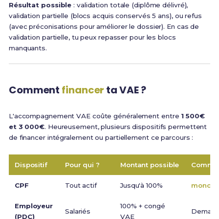
Résultat possible
: validation totale (diplôme délivré),
validation partielle (blocs acquis conservés 5 ans), ou refus
(avec préconisations pour améliorer le dossier). En cas de
validation partielle, tu peux repasser pour les blocs
manquants.
Comment
financer
ta VAE ?
L'accompagnement VAE coûte généralement entre
1 500€
et 3 000€
. Heureusement, plusieurs dispositifs permettent
de financer intégralement ou partiellement ce parcours :
Dispositif
Pour qui ?
Montant possible
Commen
CPF
Tout actif
Jusqu'à 100%
moncomp
Employeur
100% + congé
Salariés
Demand
(PDC)
VAE