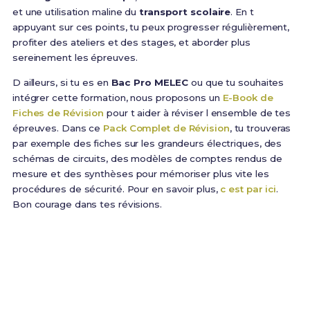
et une utilisation maline du
transport scolaire
. En t
appuyant sur ces points, tu peux progresser régulièrement,
profiter des ateliers et des stages, et aborder plus
sereinement les épreuves.
D ailleurs, si tu es en
Bac Pro MELEC
ou que tu souhaites
intégrer cette formation, nous proposons un
E-Book de
Fiches de Révision
pour t aider à réviser l ensemble de tes
épreuves. Dans ce
Pack Complet de Révision
, tu trouveras
par exemple des fiches sur les grandeurs électriques, des
schémas de circuits, des modèles de comptes rendus de
mesure et des synthèses pour mémoriser plus vite les
procédures de sécurité. Pour en savoir plus,
c est par ici
.
Bon courage dans tes révisions.
Prêt(e) à réussir ton examen ?
Révise efficacement avec nos
176 Fiches de
Révision
pour le Bac Pro MELEC et maximise tes