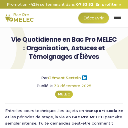
Promotion
-42%
se terminant dans
07:53:51
.
En profiter »
Bac Pro
Découvrir
MELEC
Vie Quotidienne en Bac Pro MELEC
: Organisation, Astuces et
Témoignages d'Élèves
Par
Clément Sentein
Publié le
30 décembre 2025
MELEC
Entre les cours techniques, les trajets en
transport scolaire
et les périodes de stage, la vie en
Bac Pro MELEC
peut vite
sembler intense. Tu te demandes peut-être comment t